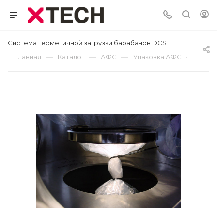
Система герметичной загрузки барабанов DCS
—
—
—
—
Главная
Каталог
АФС
Упаковка АФС
Сист