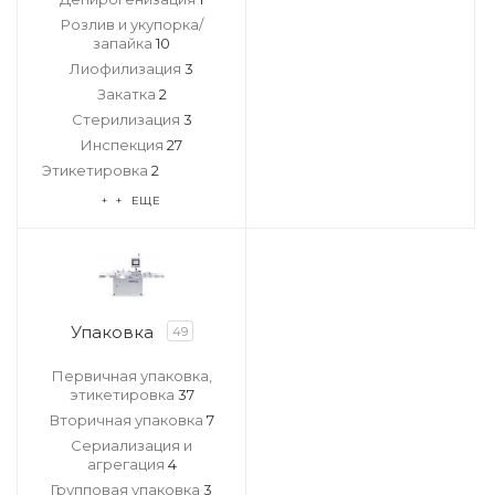
Розлив и укупорка/
запайка
10
Лиофилизация
3
Закатка
2
Стерилизация
3
Инспекция
27
Этикетировка
2
+ + ЕЩЕ
Упаковка
49
Первичная упаковка,
этикетировка
37
Вторичная упаковка
7
Сериализация и
агрегация
4
Групповая упаковка
3