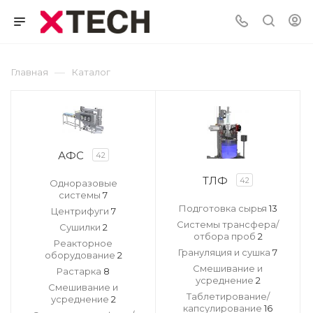
—
Главная
Каталог
АФС
42
ТЛФ
42
Одноразовые
системы
7
Подготовка сырья
13
Центрифуги
7
Системы трансфера/
Сушилки
2
отбора проб
2
Реакторное
Грануляция и сушка
7
оборудование
2
Смешивание и
Растарка
8
усреднение
2
Смешивание и
Таблетирование/
усреднение
2
капсулирование
16