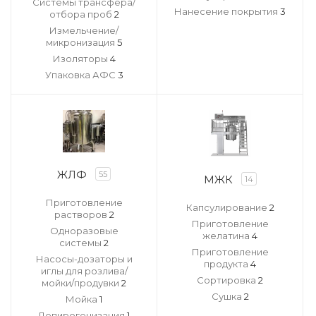
Системы трансфера/
Нанесение покрытия
3
отбора проб
2
Измельчение/
микронизация
5
Изоляторы
4
Упаковка АФС
3
ЖЛФ
55
МЖК
14
Приготовление
Капсулирование
2
растворов
2
Приготовление
Одноразовые
желатина
4
системы
2
Приготовление
Насосы-дозаторы и
продукта
4
иглы для розлива/
Сортировка
2
мойки/продувки
2
Сушка
2
Мойка
1
Депирогенизация
1