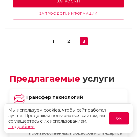
ЗАПРОС КП
ЗАПРОС ДОП. ИНФОРМАЦИИ
1
2
3
Предлагаемые
услуги
Трансфер технологий
Мы используем cookies, чтобы сайт работал
Мы используем cookies, чтобы сайт работал
Предлагаем комплексные решения по
лучше. Продолжая пользоваться сайтом, вы
лучше. Продолжая пользоваться сайтом, вы
трансферу технологий для
ОК
ОК
соглашаетесь с их использованием.
соглашаетесь с их использованием.
фармацевтической промышленности,
Подробнее
Подробнее
гарантируя бесперебойный перенос
производственных процессов и стандартов