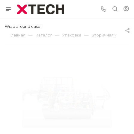
Wrap around caser
—
—
—
Главная
Каталог
Упаковка
Вторичная упаковка