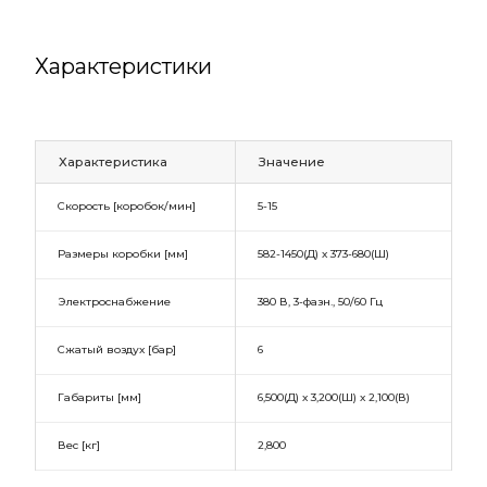
Характеристики
Характеристика
Значение
Скорость [коробок/мин]
5-15
Размеры коробки [мм]
582-1450(Д) х 373-680(Ш)
Электроснабжение
380 В, 3-фазн., 50/60 Гц
Сжатый воздух [бар]
6
Габариты [мм]
6,500(Д) х 3,200(Ш) х 2,100(В)
Вес [кг]
2,800