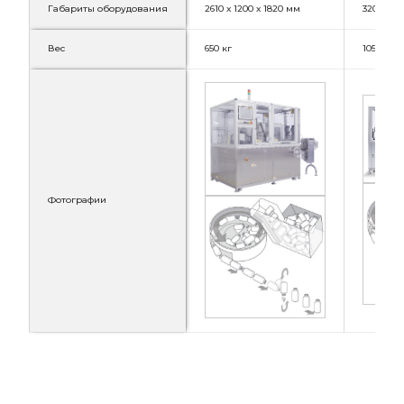
Габариты оборудования
2610 х 1200 х 1820 мм
3200 х 12
Вес
650 кг
1050 кг
Фотографии