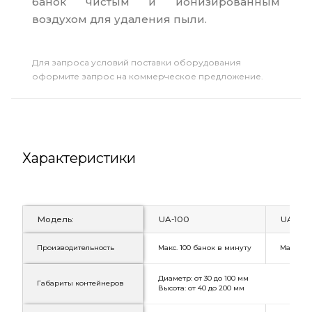
банок чистым и ионизированным
воздухом для удаления пыли.
Для запроса условий поставки оборудования
оформите запрос на коммерческое предложение.
Характеристики
Модель:
UA-100
UA-120
Производительность
Макс. 100 банок в минуту
Макс. 12
Диаметр: от 30 до 100 мм
Габариты контейнеров
Высота: от 40 до 200 мм