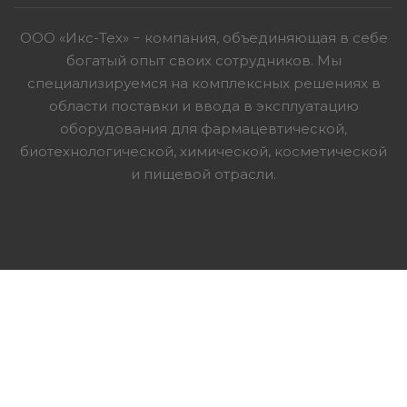
ООО «Икс-Тех» − компания, объединяющая в себе
богатый опыт своих сотрудников. Мы
специализируемся на комплексных решениях в
области поставки и ввода в эксплуатацию
оборудования для фармацевтической,
биотехнологической, химической, косметической
и пищевой отрасли.