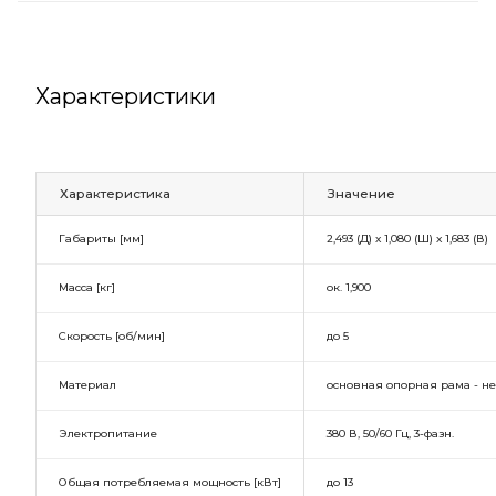
Характеристики
Характеристика
Значение
Габариты [мм]
2,493 (Д) х 1,080 (Ш) х 1,683 (В)
Масса [кг]
ок. 1,900
Скорость [об/мин]
до 5
Материал
основная опорная рама - не
Электропитание
380 В, 50/60 Гц, 3-фазн.
Общая потребляемая мощность [кВт]
до 13