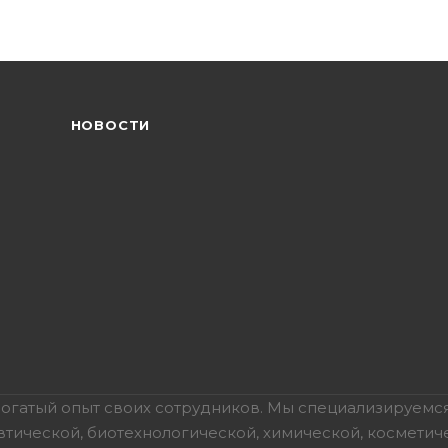
НОВОСТИ
богатый опыт своих сотрудников. Мы специализируемся
тической, биотехнологической, химической, косметич