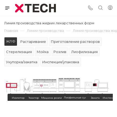
Линия производства жидких лекарственных форм
—
—
Главная
Линии производства
Линия производства жи
ЖЛФ
Растаривание
Приготовление растворов
Стерелизация
Мойка
Розлив
Лиофилизация
Укупорка/закатка
Инспекция/упаковка
Лиофильные сушки
Изолятор
Реактор
Машина розлива
Закатка
Инспекци